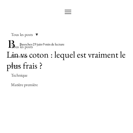
Tous les posts
Basoches
29 juin
9 min de lecture
Tous les posts
Lin vs coton : lequel est vraiment le
Newsletter
plus frais ?
Event
Technique
Matière première