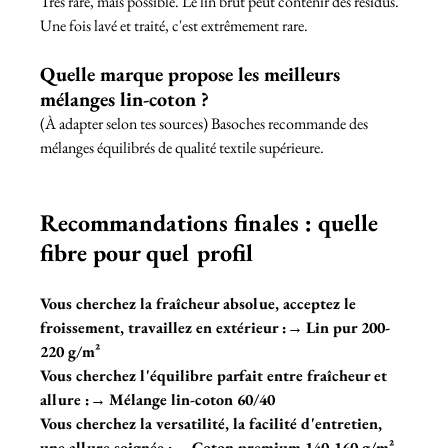
Très rare, mais possible. Le lin brut peut contenir des résidus. 
Une fois lavé et traité, c'est extrêmement rare.
Quelle marque propose les meilleurs 
mélanges lin-coton ?
(À adapter selon tes sources) Basoches recommande des 
mélanges équilibrés de qualité textile supérieure.
Recommandations finales : quelle 
fibre pour quel profil
Vous cherchez la fraîcheur absolue, acceptez le 
froissement, travaillez en extérieur :
→ 
Lin pur 200-
220 g/m²
Vous cherchez l'équilibre parfait entre fraîcheur et 
allure :
→ 
Mélange lin-coton 60/40
Vous cherchez la versatilité, la facilité d'entretien, 
une allure soignée :
→ 
Coton premium 140-160 g/m²