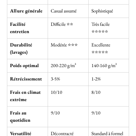
Allure générale
Casual assumé
Sophistiqué
Facilité 
Difficile ⭐⭐
Très facile 
entretien
⭐⭐⭐⭐⭐
Durabilité 
Modérée ⭐⭐⭐
Excellente 
(lavages)
⭐⭐⭐⭐⭐
Poids optimal
200-220 g/m²
140-160 g/m²
Rétrécissement
3-5%
1-2%
Frais en climat 
10/10
8/10
extrême
Frais au 
9/10
9/10
quotidien
Versatilité
Décontracté
Standard à formel