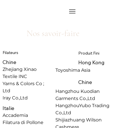
Nos savoir-faire
Filateurs
Produit Fini
Chine
Hong Kong
Zhejiang Xinao
Toyoshima Asia
Textile INC
Chine
Yarns & Colors Co ;
Ltd
Hangzhou Kuodian
Iray Co.,Ltd
Garments Co.,Ltd
HangzhouYubo Trading
Italie
Co.,Ltd
Accademia
Shijiazhuang Wilson
Filatura di Pollone
Cashmere