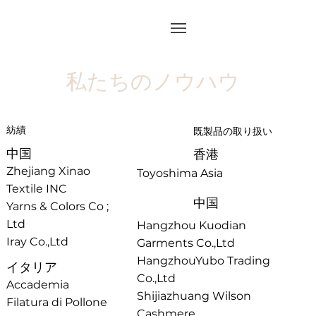
私たちのノウハウ
紡績
​既製品の取り扱い
中国
香港
Zhejiang Xinao
Toyoshima Asia
Textile INC
中国
Yarns & Colors Co ;
Ltd
Hangzhou Kuodian
Iray Co.,Ltd
Garments Co.,Ltd
HangzhouYubo Trading
イタリア
Co.,Ltd
Accademia
Shijiazhuang Wilson
Filatura di Pollone
Cashmere