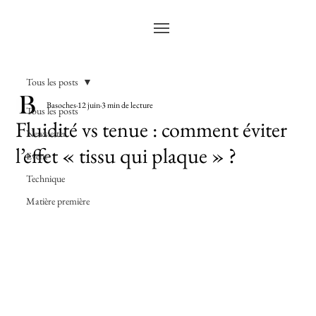
Tous les posts
Basoches
12 juin
3 min de lecture
Tous les posts
Fluidité vs tenue : comment éviter
Newsletter
l’effet « tissu qui plaque » ?
Event
Technique
Matière première