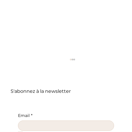
S'abonnez à la newsletter
Email
*
Lin vs coton : lequel est vraiment le plus frais ?