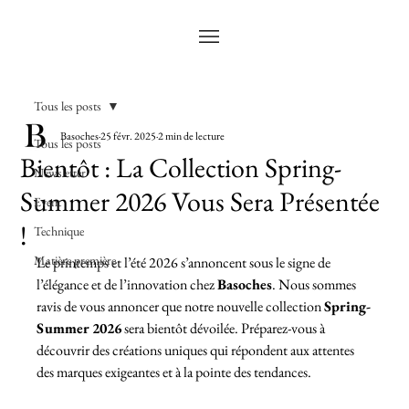
Tous les posts
Basoches
25 févr. 2025
2 min de lecture
Tous les posts
Bientôt : La Collection Spring-
Newsletter
Summer 2026 Vous Sera Présentée
Event
!
Technique
Matière première
Le printemps et l’été 2026 s’annoncent sous le signe de 
l’élégance et de l’innovation chez 
Basoches
. Nous sommes 
ravis de vous annoncer que notre nouvelle collection 
Spring-
Summer 2026
 sera bientôt dévoilée. Préparez-vous à 
découvrir des créations uniques qui répondent aux attentes 
des marques exigeantes et à la pointe des tendances.