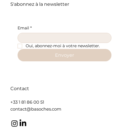
S'abonnez à la newsletter
Email
*
Accademia : Un Fournisseur d'Exception pour
Oui, abonnez-moi à votre newsletter.
Vos Collections
Envoyer
Contact
+33 1 81 86 00 51
contact@basoches.com